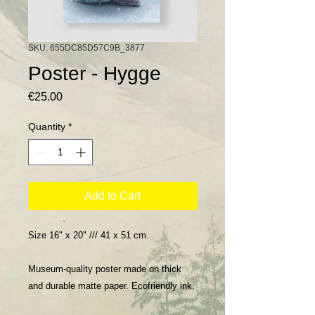
SKU: 655DC85D57C9B_3877
Poster - Hygge
Price
€25.00
Quantity
*
Add to Cart
Size 16" x 20" /// 41 x 51 cm.
Museum-quality poster made on thick
and durable matte paper. Ecofriendly ink.