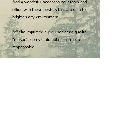
Add a wonderful accent to your room and
office with these posters that are sure to
brighten any environment.
Affiche imprimée sur du papier de qualité
"musée", épais et durable. Encre éco-
responsable.
Ajoutez une touche de couleur à votre
intérieur ou votre bureau avec ce poster
qui illuminera n'importe quel
environnement.
• Paper thickness - Epaisseur papier :
0,26mm
• Paper weight - Poids papier : 189 g/m²
• Giclée printing quality - Impression jet
d'encre
• Opacity - Opacité : 94%