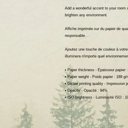
Add a wonderful accent to your room an
brighten any environment.
Affiche imprimée sur du papier de qua
responsable.
Ajoutez une touche de couleur à votre 
illuminera n'importe quel environnemen
• Paper thickness - Epaisseur papier
• Paper weight - Poids papier : 189 g/
• Giclée printing quality - Impression j
• Opacity - Opacité : 94%
• ISO brightness - Luminosité ISO : 