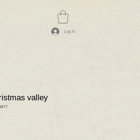
Log In
ristmas valley
3877