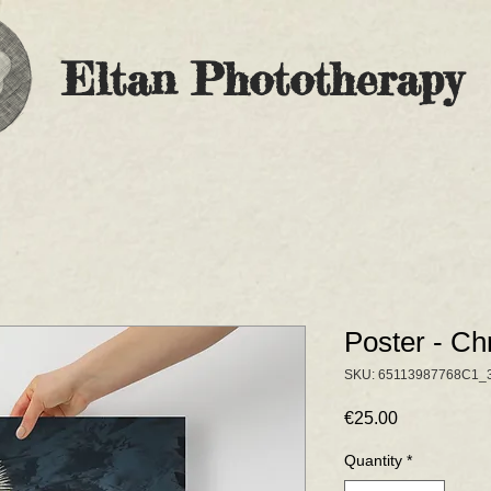
Eltan Phototherapy
Poster - Ch
SKU: 65113987768C1_
Price
€25.00
Quantity
*